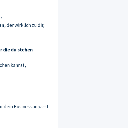
t?
an
, der wirklich zu dir,
r die du stehen
achen kannst,
ür dein Business anpasst