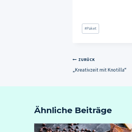
Schlagworte:
#
Paket
Beitragsnavig
ZURÜCK
„Kreativzeit mit Knotilla“
Ähnliche Beiträge