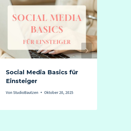
Social Media Basics für
„Ka
Einsteiger
Von
St
Von
StudioBautzen
Oktober 20, 2025