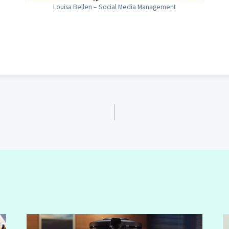
Louisa Bellen – Social Media Management
ation