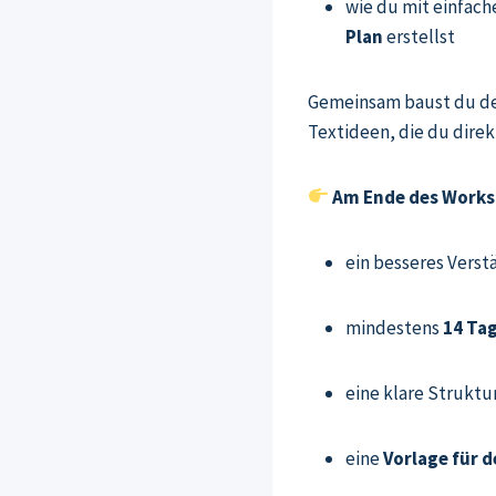
wie du mit einfach
Plan
erstellst
Gemeinsam baust du d
Textideen, die du dire
Am Ende des Works
ein besseres Verst
mindestens
14 Ta
eine klare Struktu
eine
Vorlage für 