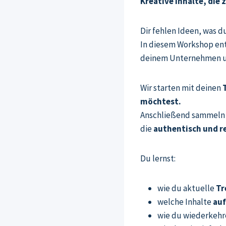
Kreative Inhalte, die 
Dir fehlen Ideen, was d
In diesem Workshop en
deinem Unternehmen un
Wir starten mit deinen
möchtest.
Anschließend sammeln w
die
authentisch und r
Du lernst:
wie du aktuelle
Tr
welche Inhalte
auf
wie du wiederkehr