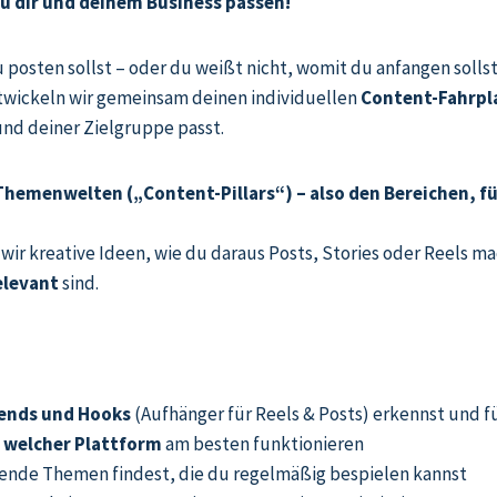
zu dir und deinem Business passen!
u posten sollst – oder du weißt nicht, womit du anfangen solls
twickeln wir gemeinsam deinen individuellen
Content-Fahrpl
d deiner Zielgruppe passt.
Themenwelten („Content-Pillars“) – also den Bereichen, fü
ir kreative Ideen, wie du daraus Posts, Stories oder Reels m
elevant
sind.
ends und Hooks
(Aufhänger für Reels & Posts) erkennst und f
 welcher Plattform
am besten funktionieren
ende Themen findest, die du regelmäßig bespielen kannst