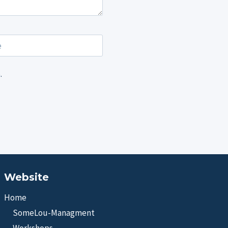
e
.
Website
Home
SomeLou-Managment