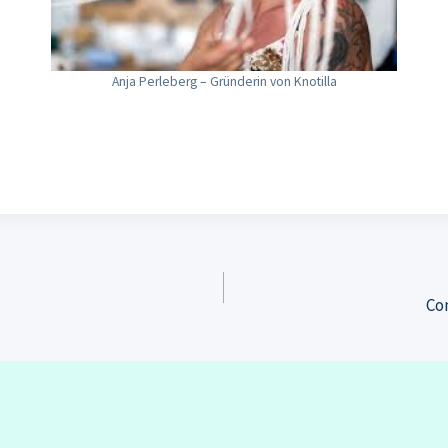
Anja Perleberg – Gründerin von Knotilla
ation
Co