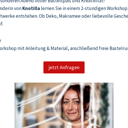
esonderen Abend voller Bastelspaß und Kreativität!
nderin von
Knotilla
lernen Sie in einem 2-stündigen Workshop
twerke entstehen. Ob Deko, Makramee oder liebevolle Gesche
f.
r
rkshop mit Anleitung & Material, anschließend freie Bastelr
jetzt Anfragen