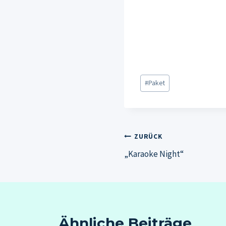
Schlagworte:
#
Paket
Beitragsnavig
ZURÜCK
„Karaoke Night“
Ähnliche Beiträge