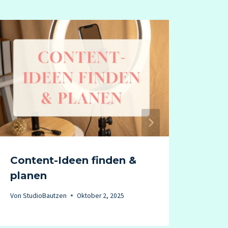
Content-Ideen finden &
Erst
planen
Ins
Von
StudioBautzen
Oktober 2, 2025
Von
St